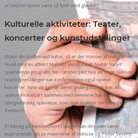
at naturen kunne være så fyldt med glæder?
Kulturelle aktiviteter: Teater,
koncerter og kunstudstillinger
Elsker din konfirmand kultur, så er der masser af muligheder.
Hvad med en aften i teatret? Vendsyssel Teater har et
spændende program, der rammer plet hos de unge. Udover
teaterforestillinger kan konfirmanden også opleve
koncerter, hvor de kan se deres yndlingsbands live. At
opleve en koncert sammen med vennerne kan blive en
uforglemmelig oplevelse, som man snakker om i mange år
fremover.
Et besøg på kunstmuseet i Skagen kan desuden være
inspirerende. “At se malerierne af Matisse og Peder Severin