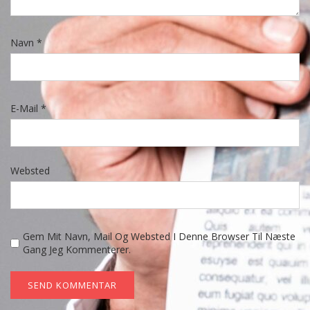
Navn
*
E-Mail
*
Websted
Gem Mit Navn, Mail Og Websted I Denne Browser Til Næste
Gang Jeg Kommenterer.