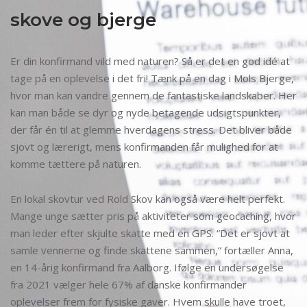
skove og bjerge
Er din konfirmand vild med naturen? Så er det en god idé at
tage på en oplevelse i det fri! Tænk på en dag i Mols Bjerge,
hvor man kan vandre gennem de fantastiske landskaber. Her
kan man både se dyr og nyde betagende udsigtspunkter,
der får én til at glemme hverdagens stress. Det bliver både
sjovt og lærerigt, mens konfirmanden får mulighed for at
komme tættere på naturen.
En lokal skovtur ved Rold Skov kan også være helt perfekt.
Mange unge sætter pris på aktiviteter som geocaching, hvor
man leder efter skjulte skatte med en GPS. “Det er sjovt at
samle vennerne og finde skattene sammen,” fortæller Anna,
en 14-årig konfirmand fra Aalborg. Ifølge en undersøgelse
fra 2021 vælger hele 67% af danske konfirmander
oplevelser frem for fysiske gaver. Hvem skulle have troet,