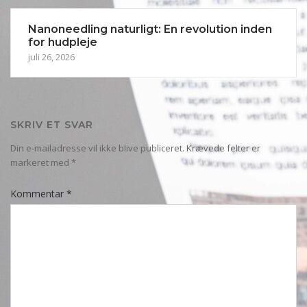
Nanoneedling naturligt: En revolution inden
for hudpleje
juli 26, 2026
SKRIV ET SVAR
Din e-mailadresse vil ikke blive publiceret.
Krævede felter er
markeret med
*
Kommentar
*