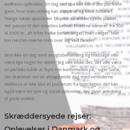
wellness-oplevelse. En dag i en spa kan være den perfekte
gave, hvor man virkelig kan slappe af og blive forkælet.
Mange lokale spasteder tilbyder skræddersyede pakker,
der passer til den enkeltes behov. Priserne varierer fra 500
til 3000 kr., alt efter hvilke behandlinger, man vælger. Man
kan næsten mærke roen over sig ved tanken!
Mon ikke en dag med ansigtsbehandling og massage ville
være lige noget for dem? “Jeg ville elske det; det ville være
en perfekt måde at fejre min konfirmation på,” siger Sofie,
der drømmer om en afslappende dag med veninderne.
Wellness er ikke blot et pusterum fra hverdagen; det kan
også være en sjov og social oplevelse, der giver anledning
til gode snakke.
Skræddersyede rejser:
Oplevelser i Danmark og