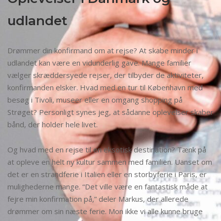
udlandet
Drømmer din konfirmand om at rejse? At skabe minder i
udlandet kan være en vidunderlig gave. Mange familier
vælger skræddersyede rejser, der tilbyder de aktiviteter,
konfirmanden elsker. Hvad med en tur til København med
besøg i Tivoli, museer eller en omgang shopping på
Strøget? Personligt synes jeg, at sådanne oplevelser skaber
bånd, der holder hele livet.
Og hvad med en rejse til en eksotisk destination? Tænk på
at opleve en helt ny kultur sammen med familien. Uanset om
det er en strandferie i Italien eller en storbyferie i Paris, er
mulighederne mange. “Det ville være en fantastisk måde at
fejre min konfirmation på,” deler Markus, der allerede
drømmer om sin næste ferie. Mon ikke vi alle kunne bruge