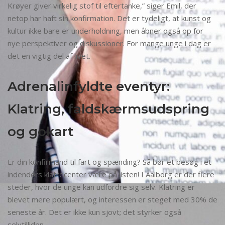
Krøyer giver virkelig stof til eftertanke,” siger Emil, der
netop har haft sin konfirmation. Det er tydeligt, at kunst og
kultur ikke bare er underholdning, men åbner også op for
nye perspektiver og diskussioner. For mange unge i dag er
det en vigtig del af livet.
Adrenalinfyldte eventyr:
Klatring, faldskærmsudspring
og gokart
Er din konfirmand til fart og spænding? Så bør et besøg i et
indendørs klatrecenter være på listen! I Aalborg er der flere
steder, hvor de unge kan udfordre sig selv. Klatring er
blevet mere populært, og interessen er steget med 30% de
seneste år. Det er ikke kun sjovt; det styrker også
selvtilliden.