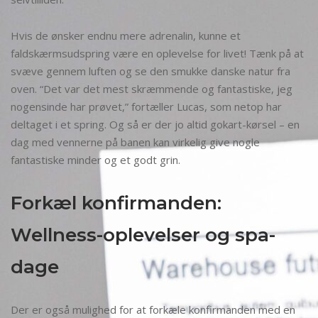
Hvis de ønsker endnu mere adrenalin, kunne et
faldskærmsudspring være en oplevelse for livet! Tænk på at
svæve gennem luften og se den smukke danske natur fra
oven. “Det var det mest skræmmende og fantastiske, jeg
nogensinde har prøvet,” fortæller Lucas, som netop har
deltaget i et spring. Og så er der jo altid gokart-kørsel – en
dag med vennerne på banen kan virkelig give nogle
fantastiske minder og et godt grin.
Forkæl konfirmanden:
Wellness-oplevelser og spa-
dage
Der er også mulighed for at forkæle konfirmanden med en