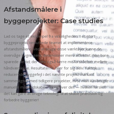
Afstandsmålere i
byggeprojekter: Case studies
Lad os tage et eksempel fra virkeligheden. I et stort
byggeprojekt besluttede teamet at implementere
afstandsmålere. Ved at bruge disse værktøjer kunne de
overvåge bygningens dimensioner mere effektivt. Ikke bare
sparede de tid; der blev også færre misforståelser mellem
håndværkerne. Resultaterne taler for sig selv. Faktisk
reducerede byggefejl i det nævnte projekt markant
sammenlignet med tidligere projekter, hvor man kun brugte
manuelle måleredskaber. Tænk over det — hvilken forskel
det kan gøre at bruge teknologi til at skabe præcision og
forbedre byggerier!