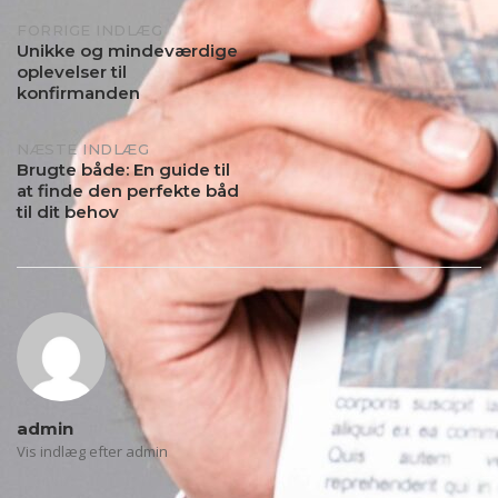
Indlægs
FORRIGE INDLÆG
Unikke og mindeværdige
oplevelser til
navigation
konfirmanden
NÆSTE INDLÆG
Brugte både: En guide til
at finde den perfekte båd
til dit behov
admin
Vis indlæg efter admin