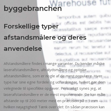
byggebranchen
Forskellige typer
afstandsmåler
e og deres
anvendelse
Afstandsmålere findes i mange varianter. Du kender måske
laserafstandsmålere, ultralydsmålere og optiske
afstandsmålere, som er nogle af de mest populære. Hver
type har sine egne fordele og udfordringer, hvilket gør dem
velegnede til specifikke opgaver. Personligt synes jeg, at
laserafstandsmålere er de mest imponerende. De kan måle
afstande op til 200 meter med en præcision på ± 1 mm —
hvilken nøjagtighed! Tænk over det: En sådan præcision kan