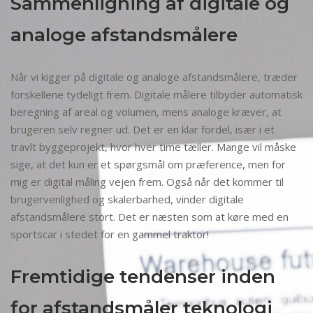
Sammenligning af digitale og
analoge afstandsmålere
Når vi kigger på digitale og analoge afstandsmålere, træder
forskellene tydeligt frem. Digitale målere tilbyder automatisk
beregning af areal og volumen, mens analoge kræver, at
brugeren selv regner ud. Det er en klar fordel, især i et
travlt byggeprojekt, hvor hver time tæller. Mange vil måske
sige, at det kun er et spørgsmål om præference, men for
mig er digital måling vejen frem. Også når det kommer til
brugervenlighed og skalerbarhed, vinder digitale
afstandsmålere stort. Det er næsten som at køre med en
sportscar i stedet for en gammel traktor!
Fremtidige tendenser inden
for afstandsmåler teknologi