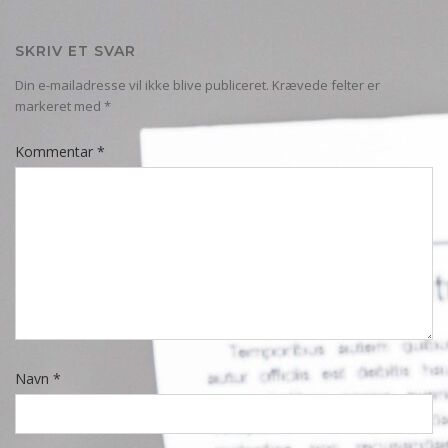
SKRIV ET SVAR
Din e-mailadresse vil ikke blive publiceret.
Krævede felter er
markeret med
*
Kommentar
*
Navn
*