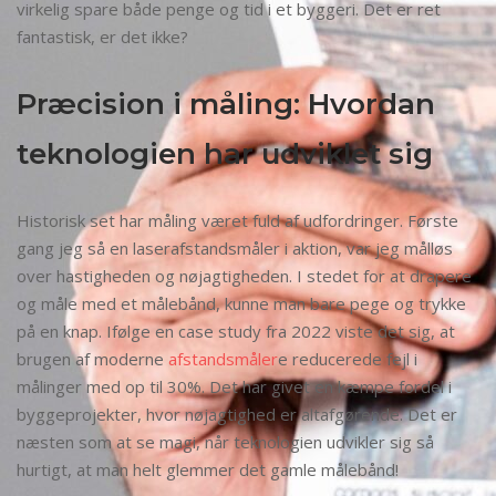
virkelig spare både penge og tid i et byggeri. Det er ret
fantastisk, er det ikke?
Præcision i måling: Hvordan
teknologien har udviklet sig
Historisk set har måling været fuld af udfordringer. Første
gang jeg så en laserafstandsmåler i aktion, var jeg målløs
over hastigheden og nøjagtigheden. I stedet for at drapere
og måle med et målebånd, kunne man bare pege og trykke
på en knap. Ifølge en case study fra 2022 viste det sig, at
brugen af moderne
afstandsmåler
e reducerede fejl i
målinger med op til 30%. Det har givet en kæmpe fordel i
byggeprojekter, hvor nøjagtighed er altafgørende. Det er
næsten som at se magi, når teknologien udvikler sig så
hurtigt, at man helt glemmer det gamle målebånd!