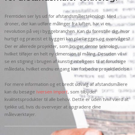
Fremtiden ser lys ud for afstandsmålerteknologi. Med
droner, der kan udføre målinger fra luften, har vi en
revolution på vej i byggebranchen. Kan du forestille dig, hvor
hurtigt og præcist et byggeri kan planlægges og overvåges?
Der er allerede projekter, som bruger denne teknologi,
hvilket tilføjer en helt ny dimension til måling. Desuden vil vi
se en stigning i brugen af kunstig intelligens til at forudsige
måledata, hvilket endnu engang kan forbedre projektledelse.
For mere information og et bredt udvalg af afstandsmålere
kan du besøge
Iversen Import
, som tilbyder
kvalitetsprodukter til alle behov. Dette er uden tvivl værd at
tjekke ud, hvis du overvejer at opgradere dine
måleværktøjer.