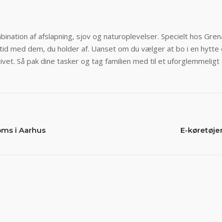
bination af afslapning, sjov og naturoplevelser. Specielt hos Gren
uld tid med dem, du holder af. Uanset om du vælger at bo i en hytt
r livet. Så pak dine tasker og tag familien med til et uforglemmeli
ms i Aarhus
E-køretøje