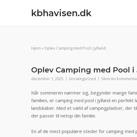
Spring
kbhavisen.dk
til
indhold
Hjem
»
Oplev Camping med Pool i Jylland
Oplev Camping med Pool i 
december 1, 2025
Uncategorized
Skriv en kommenta
Når sommeren nærmer sig, begynder mange familier
familien, er camping med pool i Jylland en perfek
landskaber. Med et væld af campingpladser, der ti
der passer til netop din familie.
En af de mest populære steder for camping med po