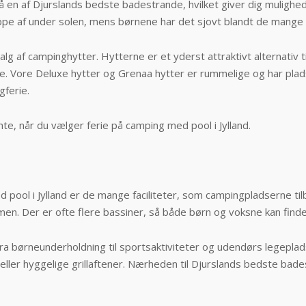
på en af Djurslands bedste badestrande, hvilket giver dig mulighe
appe af under solen, mens børnene har det sjovt blandt de mange fa
 af campinghytter. Hytterne er et yderst attraktivt alternativ ti
e. Vore Deluxe hytter og Grenaa hytter er rummelige og har plads 
ferie.
te, når du vælger ferie på camping med pool i Jylland.
 pool i Jylland er de mange faciliteter, som campingpladserne ti
sammen. Der er ofte flere bassiner, så både børn og voksne kan f
ra børneunderholdning til sportsaktiviteter og udendørs legepladse
eller hyggelige grillaftener. Nærheden til Djurslands bedste bade