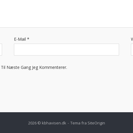
E-Mail
*
 Til Næste Gang Jeg Kommenterer.
2026 © kbhavisen.dk
Tema fra
SiteOrigin