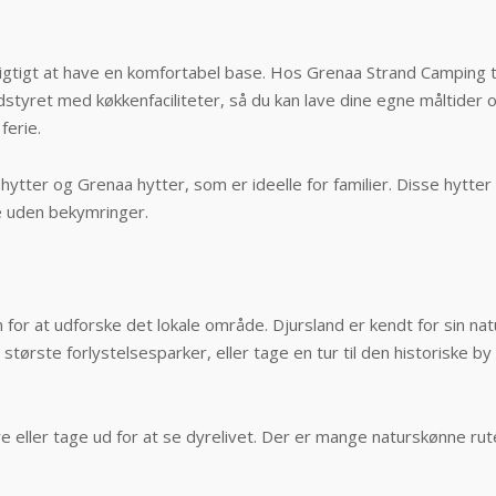
igtigt at have en komfortabel base. Hos Grenaa Strand Camping til
styret med køkkenfaciliteter, så du kan lave dine egne måltider 
ferie.
 hytter og Grenaa hytter, som er ideelle for familier. Disse hytt
ie uden bekymringer.
en for at udforske det lokale område. Djursland er kendt for sin 
rste forlystelsesparker, eller tage en tur til den historiske by 
 eller tage ud for at se dyrelivet. Der er mange naturskønne ruter