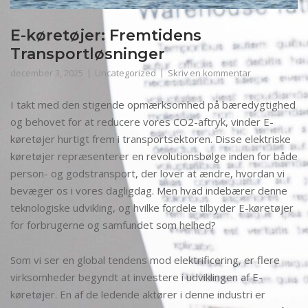
E-køretøjer: Fremtidens
Transportløsninger
december 3, 2025
Uncategorized
Skriv en kommentar
I takt med den stigende opmærksomhed på bæredygtighed
og behovet for at reducere vores CO2-aftryk, vinder E-
køretøjer hurtigt frem i transportsektoren. Disse elektriske
køretøjer repræsenterer en revolutionsbølge inden for både
person- og godstransport, der lover at ændre, hvordan vi
bevæger os i vores dagligdag. Men hvad indebærer denne
teknologiske udvikling, og hvilke fordele tilbyder E-køretøjer
for forbrugerne og samfundet som helhed?
Som vi ser en global tendens mod elektrificering, er flere
virksomheder begyndt at investere i udviklingen af E-
køretøjer. En af de ledende aktører i denne industri er