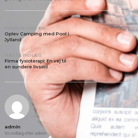
Indlægs
FORRIGE INDLÆG
Oplev Camping med Pool i
Jylland
navigation
NÆSTE INDLÆG
Firma fysioterapi: En vej til
en sundere livsstil
admin
Vis indlæg efter admin