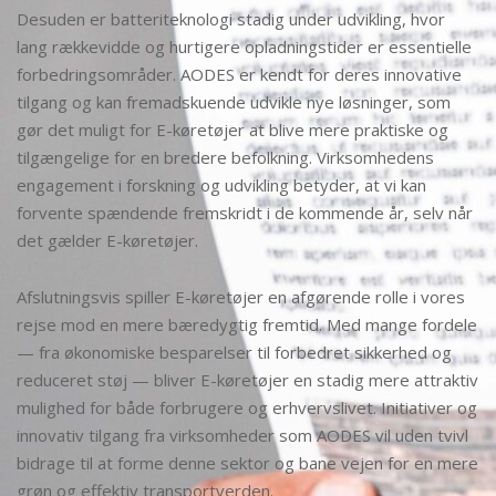
Desuden er batteriteknologi stadig under udvikling, hvor
lang rækkevidde og hurtigere opladningstider er essentielle
forbedringsområder. AODES er kendt for deres innovative
tilgang og kan fremadskuende udvikle nye løsninger, som
gør det muligt for E-køretøjer at blive mere praktiske og
tilgængelige for en bredere befolkning. Virksomhedens
engagement i forskning og udvikling betyder, at vi kan
forvente spændende fremskridt i de kommende år, selv når
det gælder E-køretøjer.
Afslutningsvis spiller E-køretøjer en afgørende rolle i vores
rejse mod en mere bæredygtig fremtid. Med mange fordele
— fra økonomiske besparelser til forbedret sikkerhed og
reduceret støj — bliver E-køretøjer en stadig mere attraktiv
mulighed for både forbrugere og erhvervslivet. Initiativer og
innovativ tilgang fra virksomheder som AODES vil uden tvivl
bidrage til at forme denne sektor og bane vejen for en mere
grøn og effektiv transportverden.