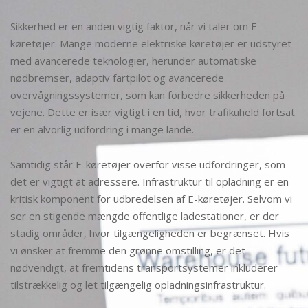
Sikkerhed er en anden vigtig faktor, når vi taler om E-
køretøjer. Mange moderne elektriske køretøjer er udstyret
med avancerede teknologier, herunder automatiske
nødbremser, adaptiv fartpilot og avancerede
overvågningssystemer, som kan forbedre sikkerheden på
vejene. Dette er især vigtigt i en tid, hvor trafikuheld fortsat
er en alvorlig udfordring i mange lande.
Samtidig står E-køretøjer overfor visse udfordringer, som
det er vigtigt at adressere. Infrastruktur til opladning er en
kritisk komponent for udbredelsen af E-køretøjer. Selvom vi
ser en stigende mængde offentlige ladestationer, er der
stadig områder, hvor tilgængeligheden er begrænset. Hvis
vi ønsker at fremme den grønne omstilling, er det
nødvendigt, at fremtidens transportsystemer inkluderer
tilstrækkelig og let tilgængelig opladningsinfrastruktur.