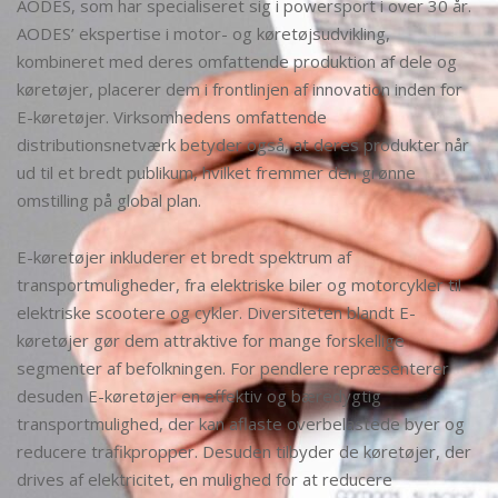
AODES, som har specialiseret sig i powersport i over 30 år.
AODES’ ekspertise i motor- og køretøjsudvikling,
kombineret med deres omfattende produktion af dele og
køretøjer, placerer dem i frontlinjen af innovation inden for
E-køretøjer. Virksomhedens omfattende
distributionsnetværk betyder også, at deres produkter når
ud til et bredt publikum, hvilket fremmer den grønne
omstilling på global plan.
E-køretøjer inkluderer et bredt spektrum af
transportmuligheder, fra elektriske biler og motorcykler til
elektriske scootere og cykler. Diversiteten blandt E-
køretøjer gør dem attraktive for mange forskellige
segmenter af befolkningen. For pendlere repræsenterer
desuden E-køretøjer en effektiv og bæredygtig
transportmulighed, der kan aflaste overbelastede byer og
reducere trafikpropper. Desuden tilbyder de køretøjer, der
drives af elektricitet, en mulighed for at reducere