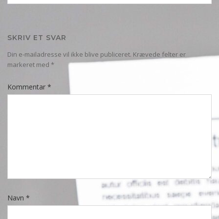
SKRIV ET SVAR
Din e-mailadresse vil ikke blive publiceret.
Krævede felter er
markeret med
*
Kommentar
*
Navn
*