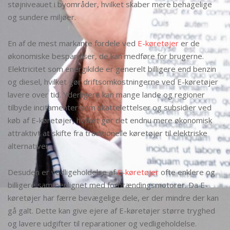
støjniveauet i byområder, hvilket skaber mere behagelige
og sundere miljøer.
En af de mest markante fordele ved
E-køretøjer
er de
økonomiske besparelser, de kan medføre for brugerne.
Elektricitet som energikilde er generelt billigere end benzin
og diesel, hvilket gør driftsomkostningerne ved E-køretøjer
lavere over tid. Yderligere kan mange lande og regioner
tilbyde incitamenter som skattelettelser og subsidier ved
køb af E-køretøjer, hvilket gør det endnu mere økonomisk
attraktivt at skifte fra traditionelle køretøjer til elektriske
alternativer.
Desuden er vedligeholdelse af
E-køretøjer
ofte enklere og
billigere sammenlignet med forbrændingsmotorer. Da E-
køretøjer har færre bevægelige dele, er der mindre der kan
gå galt. Dette kan give ejere af E-køretøjer større tryghed
og lavere udgifter til reparationer og vedligeholdelse.