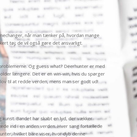
gamechanger, når man tænker på, hvordan mange
rt tøj; de vil også gøre det ansvarligt.
ljøproblemerne. Og guess what? Deerhunter er med
older længere. Det er en win-win, hvis du spørger
 lov til at redde verden, mens man ser godt ud!
g kunst. Bandet har skabt en lyd, der vækker
 træde ind i en anden verden. Hver sang fortællede
unter, hvilket bare viser, hvor dyb denne