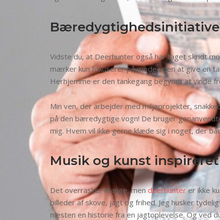
Bæredygtighedsinitiative
Vidste du, at Deerhunter også har taget skridt
mærker kun fokuserer på mode uden at give en tanke
Herhjemme er den tankegang begyndt at vinde frem
Min ven, der arbejder med miljøprojekter, snakk
på den bæredygtige vogn! De bruger genanvendte ma
mig. Hvem vil ikke gerne klæde sig i noget, der b
Musik og kunst inspireret
Det overrasker mange, men
deerhunter
er ikke ku
billeder af skove, jagt og frihed. Jeg husker tyde
næsten en historie fra en jagtoplevelse. Og ved d