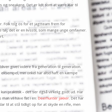
s og sneakere. Det er lidt som at være klar til
r. Folk tog os for et jagtteam frem for
e tøj; det er en livsstil, som mange unge omfavner.
rt.
liver givet videre fra generation til generation.
or eksempel, min onkel har altid haft en kæmpe
 kun praktisk – det ser også virkelig godt ud. Har
 man vil have fat i en:
Deerhunter jakker
. Det har
til at stå tidligt op for at skyde en rifle, men