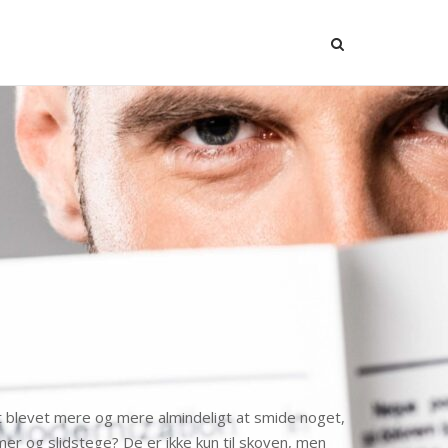
 blevet mere og mere almindeligt at smide noget,
er og slidstege? De er ikke kun til skoven, men