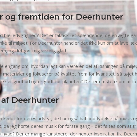
r og fremtiden for Deerhunter
 mod bæredygtighed? Det er faktisk ret spændende, og en ægte 
 til miljøet. For Deerhunter handler det ikke kun om at lave lække
, og det gør mig virkelig glad.
ede engang om, hvordan jagt kan være en del af løsningen på mi
terialer og fokuserer på kvalitet frem for kvantitet, så tøjet h
åde ser godt ud og er godt for planeten? Det er næsten som at få
 af Deerhunter
n kendt for deres udstyr; de har også haft indflydelse på musik o
ligt, da jeg hørte deres musik for første gang – det føltes som at
u hvad? Der er mange kunstnere, der henter inspiration fra Deerh