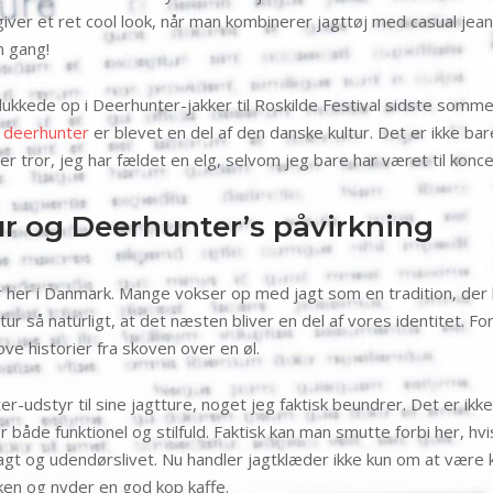
 giver et ret cool look, når man kombinerer jagttøj med casual jean
 gang!
dukkede op i Deerhunter-jakker til Roskilde Festival sidste somme
t
deerhunter
er blevet en del af den danske kultur. Det er ikke bar
er tror, jeg har fældet en elg, selvom jeg bare har været til konce
tur og Deerhunter’s påvirkning
ur her i Danmark. Mange vokser op med jagt som en tradition, der b
ur så naturligt, at det næsten bliver en del af vores identitet. F
jove historier fra skoven over en øl.
-udstyr til sine jagtture, noget jeg faktisk beundrer. Det er ikke
åde funktionel og stilfuld. Faktisk kan man smutte forbi her, hvis
 og udendørslivet. Nu handler jagtklæder ikke kun om at være klar 
ken og nyder en god kop kaffe.