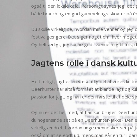
også til den lokale café. Personligt synes jeg, det
både brunch og en god gammeldags skovtur på én
Du skulle virkelig se, hvordan mine venner og jeg 
festivalgængere! Det siger noget om, hvor mege
Og helt ærligt, jeg kunne godt vænne mig til folk, d
Jagtens rolle i dansk kul
Helt ærligt, jagt er en væsentlig del af vores kult
Deerhunter har altså formået at blande jagt og kult
passion for jagt, og han er den første til at dele s
Og nu er det her med, at han kun bruger Deerhunter
du nogensinde set på en Deerhunter-jakke? Den er b
virkelig ændret, hvordan unge mennesker ser på jagt
også om at se godt ud, mens man går en tur i par