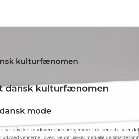
dansk kulturfænomen
 Et dansk kulturfænomen
i dansk mode
ter har påvirket modeverdenen herhjemme. I de seneste år er det
r ud med vennerne i byen. De der jakker med alle de smarte lomm