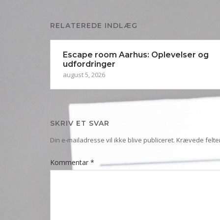
RELATEREDE INDLÆG
Escape room Aarhus: Oplevelser og
udfordringer
august 5, 2026
SKRIV ET SVAR
Din e-mailadresse vil ikke blive publiceret.
Krævede felte
Kommentar
*