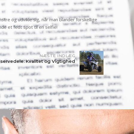
stre og udvikle sig, når man blander forskellige
de et fedt spot til en selfie!
NÆSTE INDLÆG
servedele: Kvalitet og Vigtighed