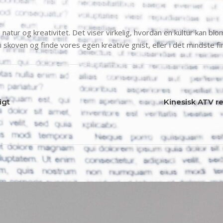
ur og kreativitet. Det viser virkelig, hvordan en kultur kan blom
 i skoven og finde vores egen kreative gnist, eller i det mindste fin
igt
Kinesisk ATV re